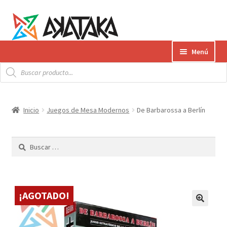
Ir
Ir
Menú
a
al
Búsqueda
la
contenido
Expandi
de
Productos
productos
navegación
el
menú
Gift Card
Inicio
Juegos de Mesa Modernos
De Barbarossa a Berlín
hijo
Contacto
Buscar:
Envíos
¿Cómo pagar?
¡AGOTADO!
AKATAKA BOOKS