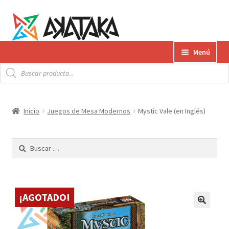
Ir
Ir
Menú
a
al
Búsqueda
la
contenido
Expandi
de
Productos
productos
navegación
el
menú
Gift Card
Inicio
Juegos de Mesa Modernos
Mystic Vale (en Inglés)
hijo
Contacto
Buscar:
Envíos
¿Cómo pagar?
¡AGOTADO!
AKATAKA BOOKS