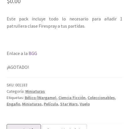
$
0.00
Este pack incluye todo lo necesario para añadir 1
patrullera clase Firespray a tus partidas.
Enlace a la
BGG
¡AGOTADO!
SKU:
001183
Categoría:
Miniaturas
Etiquetas:
Bélico (Wargame)
,
Ciencia Ficción
,
Coleccionables
,
Engaño
,
Miniaturas
,
Película
,
Star Wars
,
Vuelo