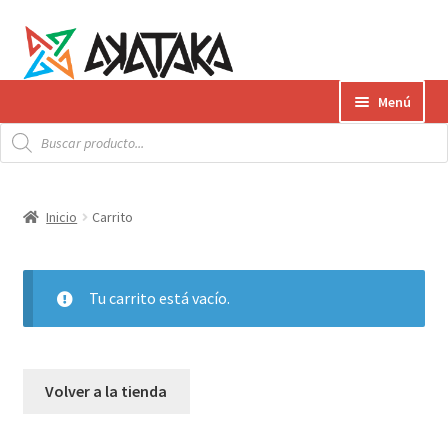
Menú
Productos
Gift Card
Inicio
Carrito
Contacto
Tu carrito está vacío.
Envíos
¿Cómo pagar?
Volver a la tienda
AKATAKA BOOKS