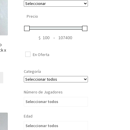
Precio
$
-
Minimum Price
Maximum Price
o
ck x
En Oferta
Categoría
Número de Jugadores
Seleccionar todos
Edad
Seleccionar todos