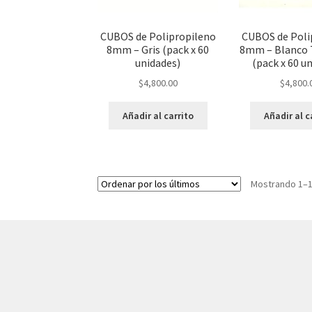
CUBOS de Polipropileno
CUBOS de Poli
8mm – Gris (pack x 60
8mm – Blanco 
unidades)
(pack x 60 u
$
4,800.00
$
4,800.
Añadir al carrito
Añadir al c
Mostrando 1–1
© AKATAKA 2026
Construido con WooCommerce
.