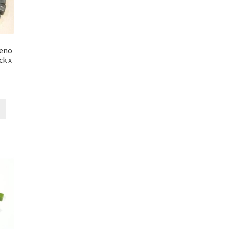
leno
ck x