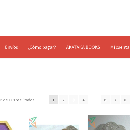
Envíos
¿Cómo pagar?
AKATAKA BOOKS
Mi cuenta
Ordenado
6 de 119 resultados
1
2
3
4
…
6
7
8
por
los
últimos