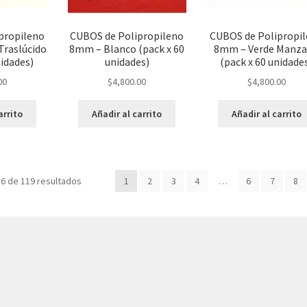
propileno
CUBOS de Polipropileno
CUBOS de Polipropi
Traslúcido
8mm – Blanco (pack x 60
8mm – Verde Manz
nidades)
unidades)
(pack x 60 unidade
00
$
4,800.00
$
4,800.00
arrito
Añadir al carrito
Añadir al carrito
Ordenado
6 de 119 resultados
1
2
3
4
…
6
7
8
por
los
últimos