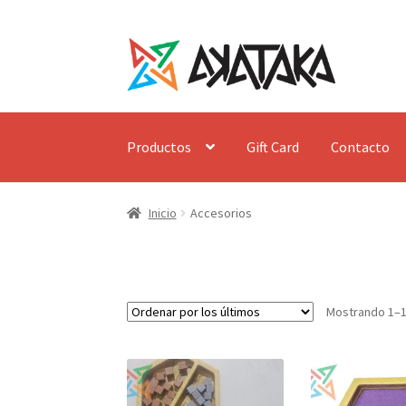
Ir
Ir
a
al
la
contenido
navegación
Productos
Gift Card
Contacto
Inicio
Accesorios
Mostrando 1–1