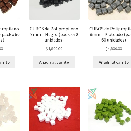
propileno
CUBOS de Polipropileno
CUBOS de Polipropi
(pack x 60
8mm – Negro (pack x 60
8mm – Plateado (pa
es)
unidades)
60 unidades)
00
$
4,800.00
$
4,800.00
arrito
Añadir al carrito
Añadir al carrito