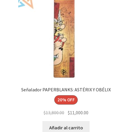
Señalador PAPERBLANKS: ASTÉRIX Y OBÉLIX
20% OFF
El
El
$
13,800.00
$
11,000.00
precio
precio
original
actual
Añadir al carrito