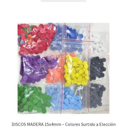
era:
es:
$13,800.00.
$11,000.00.
DISCOS MADERA 15x4mm – Colores Surtido a Elección