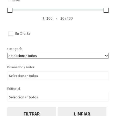
Mi cuenta
$
-
Minimum Price
Maximum Price
En Oferta
Categoría
Diseñador / Autor
Seleccionar todos
Editorial
Seleccionar todos
FILTRAR
LIMPIAR