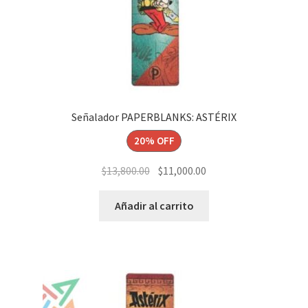
Señalador PAPERBLANKS: ASTÉRIX
20% OFF
El
El
$
13,800.00
$
11,000.00
precio
precio
original
actual
Añadir al carrito
era:
es:
$13,800.00.
$11,000.00.