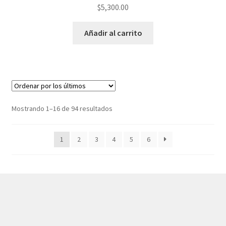
$
5,300.00
Añadir al carrito
Ordenado
Mostrando 1–16 de 94 resultados
por
los
1
2
3
4
5
6
últimos
© AKATAKA 2026
Construido con WooCommerce
.