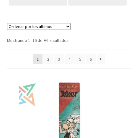
Ordenado
Mostrando 1–16 de 94 resultados
por
los
1
2
3
4
5
6
últimos