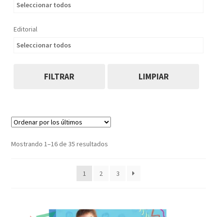
Seleccionar todos
Editorial
Seleccionar todos
FILTRAR
LIMPIAR
Ordenado
Mostrando 1–16 de 35 resultados
por
los
1
2
3
últimos