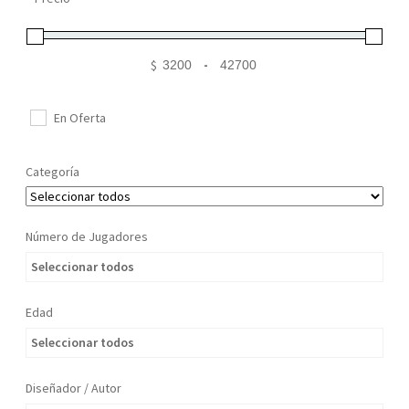
Mi cuenta
$
-
Minimum Price
Maximum Price
En Oferta
Categoría
Número de Jugadores
Seleccionar todos
Edad
Seleccionar todos
Diseñador / Autor