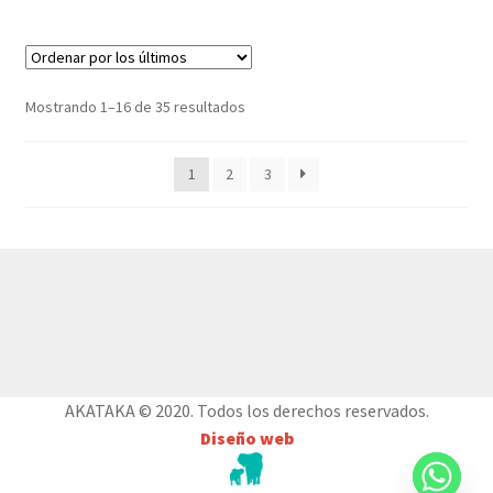
Ordenado
Mostrando 1–16 de 35 resultados
por
los
1
2
3
últimos
© AKATAKA 2026
Construido con WooCommerce
.
AKATAKA © 2020. Todos los derechos reservados.
Diseño web