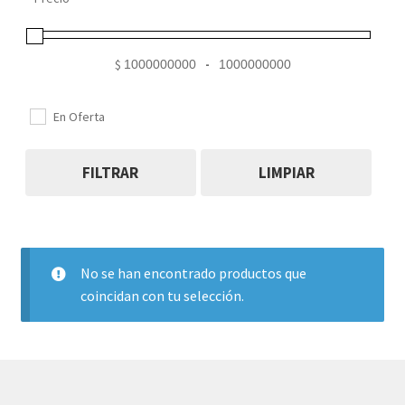
Mi cuenta
$
-
Minimum Price
Maximum Price
En Oferta
FILTRAR
LIMPIAR
No se han encontrado productos que
coincidan con tu selección.
© AKATAKA 2026