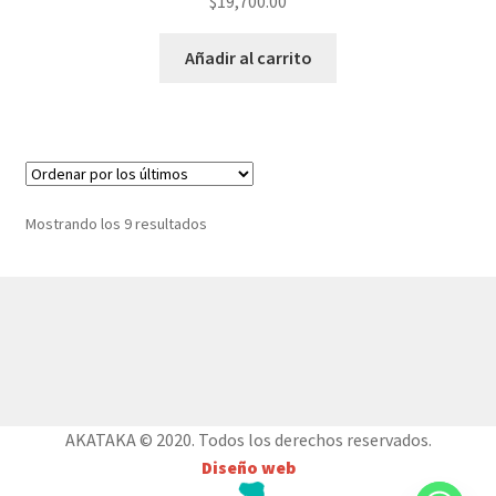
$
19,700.00
Añadir al carrito
Ordenado
Mostrando los 9 resultados
por
los
últimos
© AKATAKA 2026
Construido con WooCommerce
.
AKATAKA © 2020. Todos los derechos reservados.
Diseño web