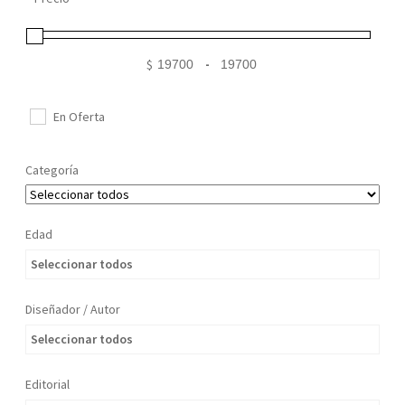
Mi cuenta
$
-
Minimum Price
Maximum Price
En Oferta
Categoría
Edad
Seleccionar todos
Diseñador / Autor
Seleccionar todos
Editorial