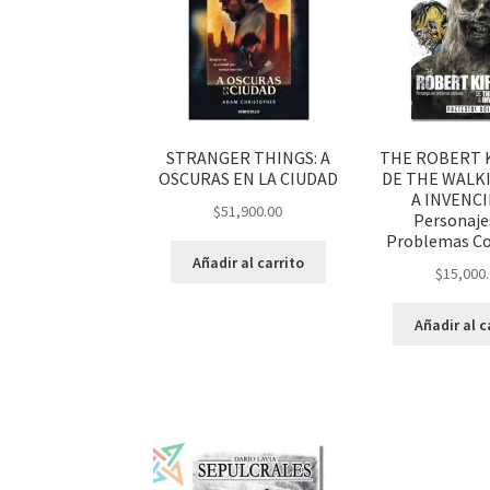
STRANGER THINGS: A
THE ROBERT 
OSCURAS EN LA CIUDAD
DE THE WALK
A INVENCI
$
51,900.00
Personaje
Problemas Co
Añadir al carrito
$
15,000
Añadir al c