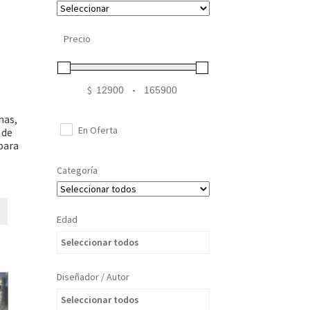
Precio
$
-
Minimum Price
Maximum Price
mas,
En Oferta
 de
para
Categoría
Edad
Seleccionar todos
Diseñador / Autor
Seleccionar todos