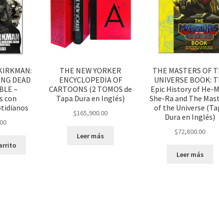
KIRKMAN:
THE NEW YORKER
THE MASTERS OF 
ING DEAD
ENCYCLOPEDIA OF
UNIVERSE BOOK: T
BLE –
CARTOONS (2 TOMOS de
Epic History of He-
s con
Tapa Dura en Inglés)
She-Ra and The Mas
tidianos
of the Universe (Ta
$
165,900.00
Dura en Inglés)
.00
$
72,800.00
Leer más
arrito
Leer más