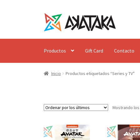
Ir
Ir
a
al
la
contenido
navegación
Productos
Gift Card
Contacto
Inicio
Productos etiquetados “Series y TV”
Mostrando los