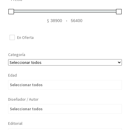
Mi cuenta
$
-
Minimum Price
Maximum Price
En Oferta
Categoría
Edad
Seleccionar todos
Diseñador / Autor
Seleccionar todos
Editorial