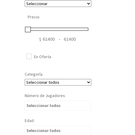
Precio
$
-
Minimum Price
Maximum Price
En Oferta
Categoría
Número de Jugadores
Seleccionar todos
Edad
Seleccionar todos