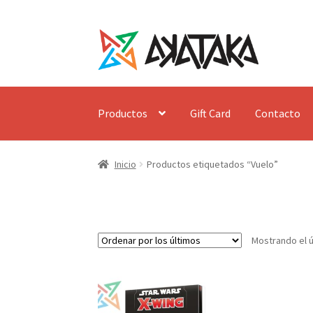
Ir
Ir
a
al
la
contenido
navegación
Productos
Gift Card
Contacto
Inicio
Productos etiquetados “Vuelo”
Mostrando el ú