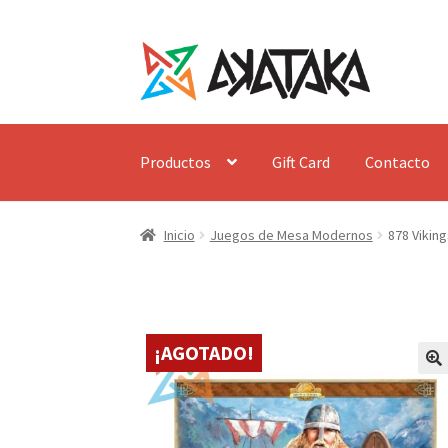
Ir
Ir
a
al
la
contenido
navegación
Productos
Gift Card
Contacto
Inicio
Juegos de Mesa Modernos
878 Viking
¡AGOTADO!