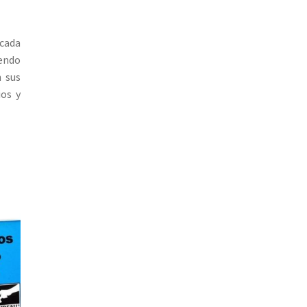
 cada
iendo
n sus
ios y