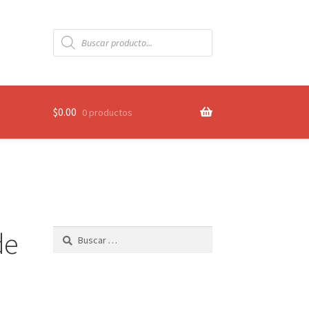
Búsqueda
de
productos
$
0.00
0 productos
de
Buscar: