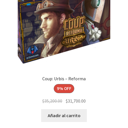
Coup: Urbis – Reforma
9% OFF
El
El
$
35,200.00
$
31,700.00
precio
precio
original
actual
Añadir al carrito
era:
es: