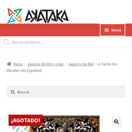
Ir
Ir
Menú
a
al
Búsqueda
la
contenido
Expandi
de
Productos
productos
navegación
el
menú
Gift Card
Inicio
Juegos de Rol y más
Juegos de Rol
A Taste for
hijo
Murder (en Español)
Contacto
Buscar:
Envíos
¿Cómo pagar?
¡AGOTADO!
AKATAKA BOOKS