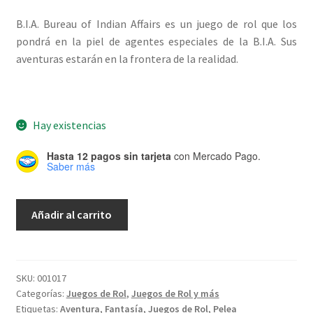
B.I.A. Bureau of Indian Affairs es un juego de rol que los
pondrá en la piel de agentes especiales de la B.I.A. Sus
aventuras estarán en la frontera de la realidad.
Hay existencias
Hasta 12 pagos sin tarjeta
con Mercado Pago.
Saber más
B.I.A
Añadir al carrito
Bureau
of
Indian
Affairs
SKU:
001017
Categorías:
Juegos de Rol
,
Juegos de Rol y más
cantidad
Etiquetas:
Aventura
,
Fantasía
,
Juegos de Rol
,
Pelea