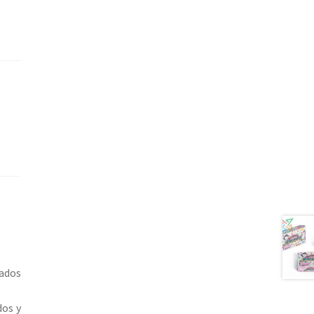
mados
dos y