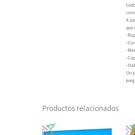
tod
cond
A pa
que 
-Rap
-Co
-Me
-Cap
-Hab
Un j
jueg
Productos relacionados