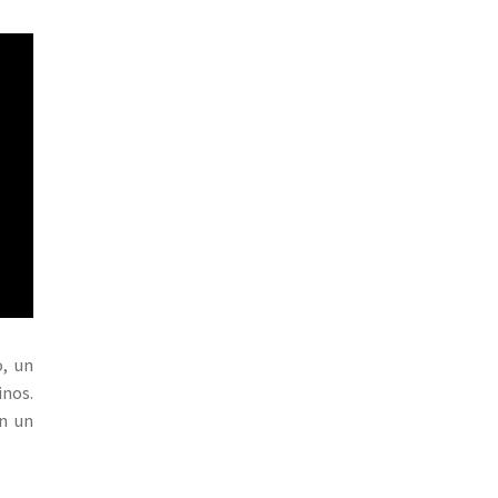
o, un
inos.
n un