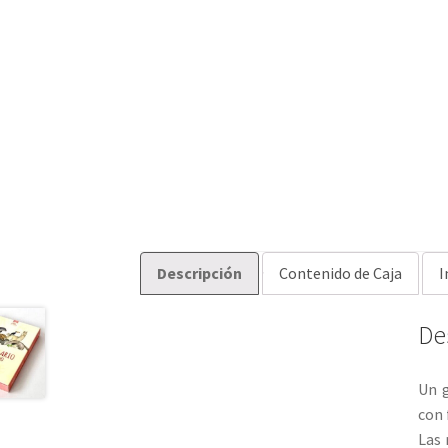
Descripción
Contenido de Caja
I
De
Un g
con 
Las 