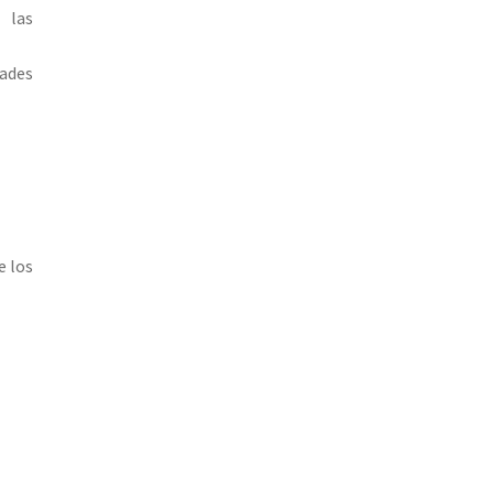
 las
dades
e los