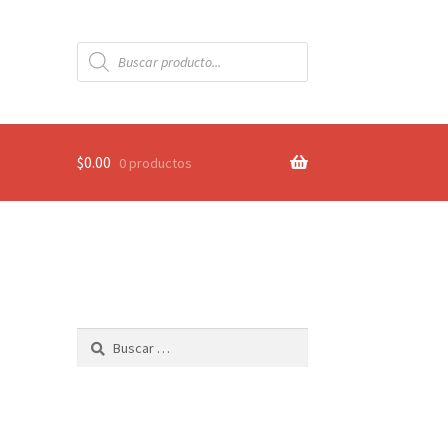
Búsqueda
de
productos
$
0.00
0 productos
Buscar: