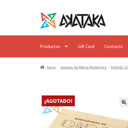
Ir
Ir
a
al
la
contenido
navegación
Productos
Gift Card
Contacto
Inicio
Juegos de Mesa Modernos
Infantil /
¡AGOTADO!