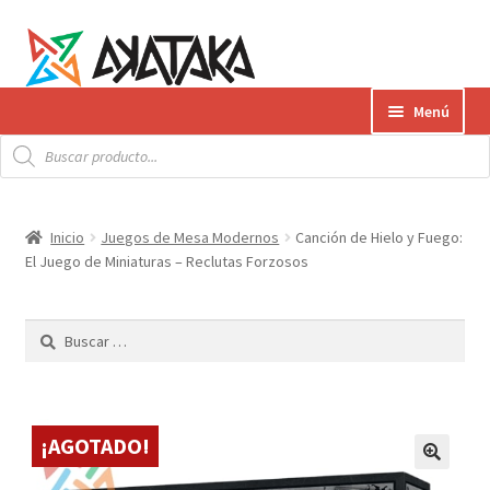
Ir
Ir
Menú
a
al
Búsqueda
la
contenido
Expandi
de
Productos
productos
navegación
el
menú
Gift Card
Inicio
Juegos de Mesa Modernos
Canción de Hielo y Fuego:
hijo
El Juego de Miniaturas – Reclutas Forzosos
Contacto
Buscar:
Envíos
¿Cómo pagar?
¡AGOTADO!
AKATAKA BOOKS