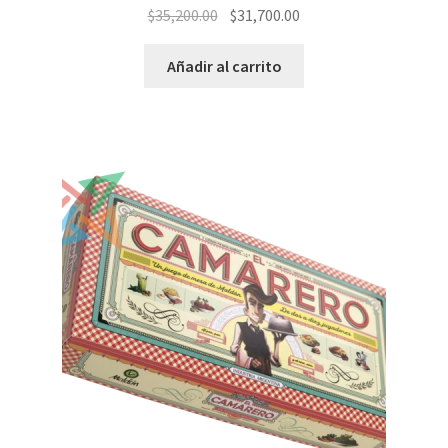
El
El
$
35,200.00
$
31,700.00
precio
precio
original
actual
Añadir al carrito
era:
es:
$35,200.00.
$31,700.00.