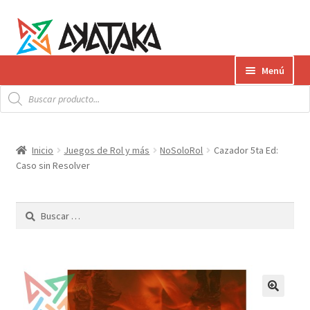
Ir
Ir
Menú
a
al
Búsqueda
la
contenido
Expandi
de
Productos
productos
navegación
el
menú
Gift Card
Inicio
Juegos de Rol y más
NoSoloRol
Cazador 5ta Ed:
hijo
Caso sin Resolver
Contacto
Buscar:
Envíos
¿Cómo pagar?
AKATAKA BOOKS