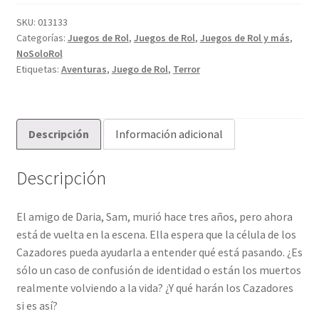
Caso
sin
SKU:
013133
Categorías:
Juegos de Rol
,
Juegos de Rol
,
Juegos de Rol y más
,
Resolver
NoSoloRol
cantidad
Etiquetas:
Aventuras
,
Juego de Rol
,
Terror
Descripción
Información adicional
Descripción
El amigo de Daria, Sam, murió hace tres años, pero ahora
está de vuelta en la escena. Ella espera que la célula de los
Cazadores pueda ayudarla a entender qué está pasando. ¿Es
sólo un caso de confusión de identidad o están los muertos
realmente volviendo a la vida? ¿Y qué harán los Cazadores
si es así?