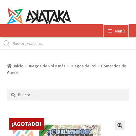
Ir
Ir
Menú
a
al
Búsqueda
la
contenido
Expandi
de
Productos
productos
navegación
el
menú
Gift Card
Inicio
Juegos de Rol y más
Juegos de Rol
Comandos de
hijo
Guerra
Contacto
Buscar:
Envíos
¿Cómo pagar?
¡AGOTADO!
AKATAKA BOOKS