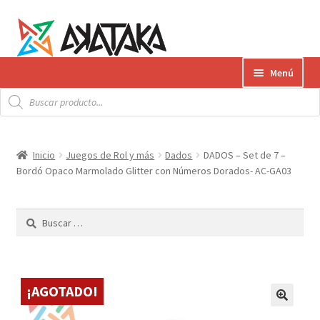
Ir
Ir
Menú
a
al
Búsqueda
la
contenido
Expandi
de
Productos
productos
navegación
el
menú
Gift Card
Inicio
Juegos de Rol y más
Dados
DADOS – Set de 7 –
hijo
Bordó Opaco Marmolado Glitter con Números Dorados- AC-GA03
Contacto
Buscar:
Envíos
¿Cómo pagar?
¡AGOTADO!
AKATAKA BOOKS