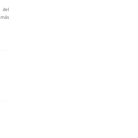
 del
l más