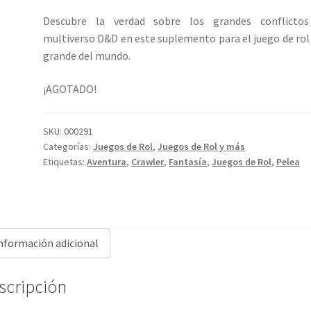
Descubre la verdad sobre los grandes conflictos
multiverso D&D en este suplemento para el juego de ro
grande del mundo.
¡AGOTADO!
SKU:
000291
Categorías:
Juegos de Rol
,
Juegos de Rol y más
Etiquetas:
Aventura
,
Crawler
,
Fantasía
,
Juegos de Rol
,
Pelea
nformación adicional
scripción