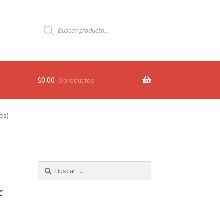
Búsqueda
de
productos
$
0.00
0 productos
és)
Buscar:
f