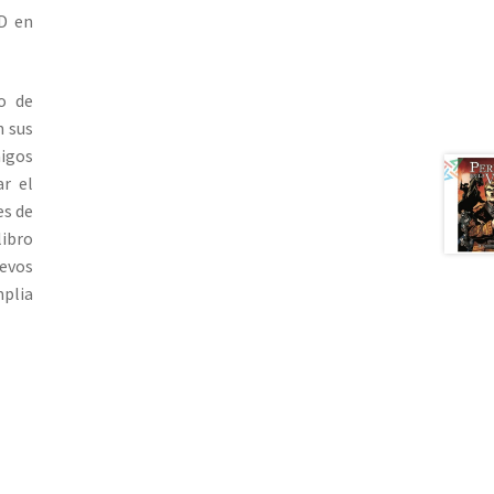
&D en
o de
n sus
migos
r el
es de
libro
evos
mplia