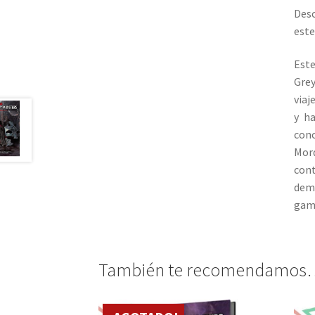
Desc
este
Est
Grey
viaj
y h
cono
Mord
con
demo
gama
También te recomendamos