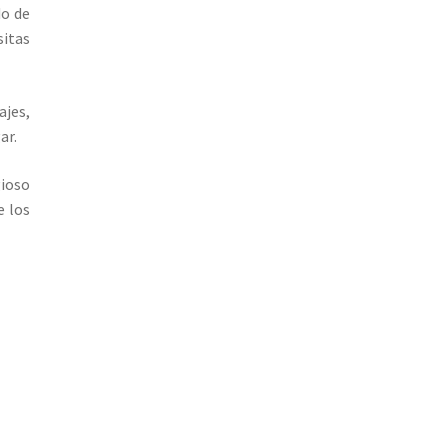
do de
sitas
ajes,
ar.
gioso
e los