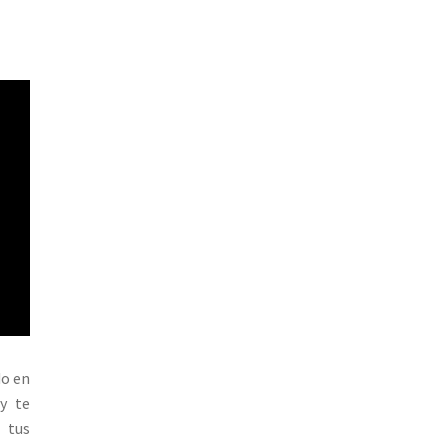
do en
y te
 tus