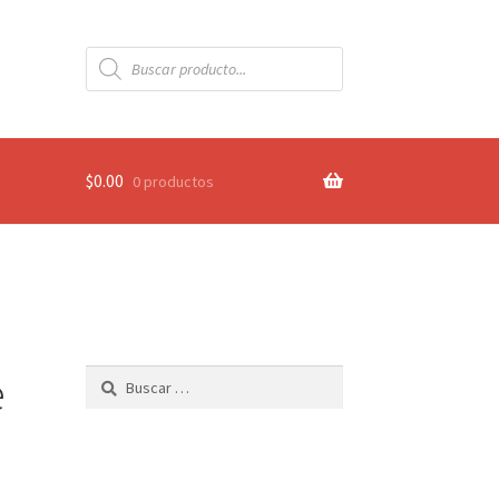
Búsqueda
de
productos
$
0.00
0 productos
e
Buscar: