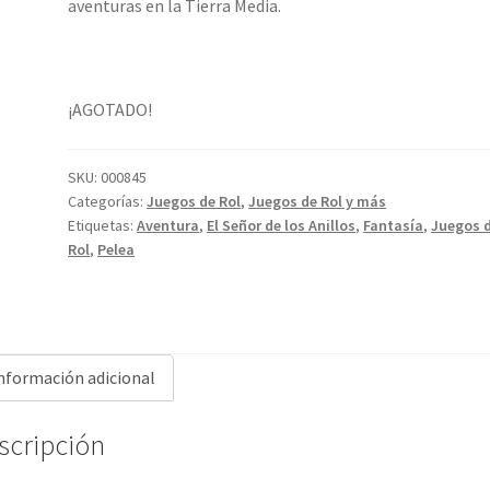
aventuras en la Tierra Media.
¡AGOTADO!
SKU:
000845
Categorías:
Juegos de Rol
,
Juegos de Rol y más
Etiquetas:
Aventura
,
El Señor de los Anillos
,
Fantasía
,
Juegos 
Rol
,
Pelea
nformación adicional
scripción