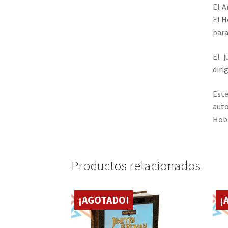
El A
El H
para
El j
diri
Este
auto
Hobb
Productos relacionados
¡AGOTADO!
¡