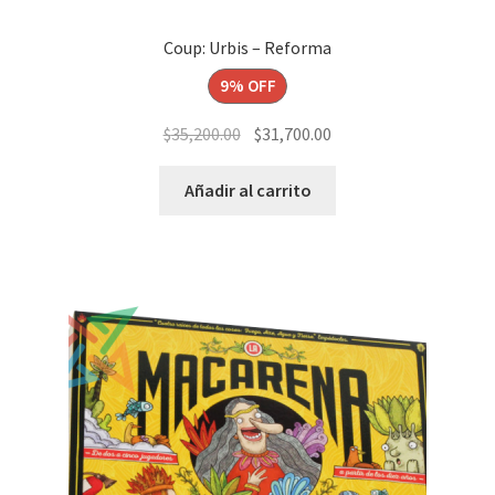
Coup: Urbis – Reforma
9% OFF
El
El
$
35,200.00
$
31,700.00
precio
precio
original
actual
Añadir al carrito
era:
es:
$35,200.00.
$31,700.00.