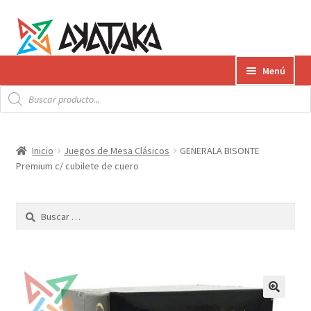
Ir
Ir
Menú
a
al
Búsqueda
la
contenido
Expandi
de
Productos
productos
navegación
el
menú
Gift Card
Inicio
Juegos de Mesa Clásicos
GENERALA BISONTE
hijo
Premium c/ cubilete de cuero
Contacto
Buscar:
Envíos
¿Cómo pagar?
AKATAKA BOOKS