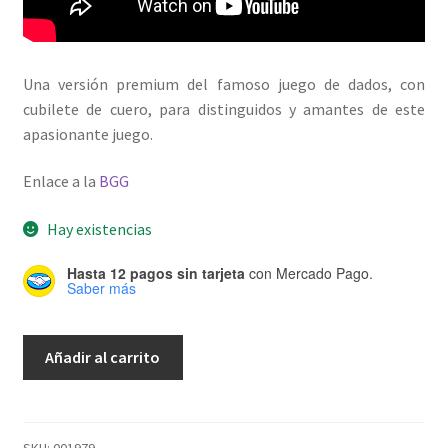
Una versión premium del famoso juego de dados, con
cubilete de cuero, para distinguidos y amantes de este
apasionante juego.
Enlace a la
BGG
Hay existencias
Hasta 12 pagos sin tarjeta
con Mercado Pago.
Saber más
GENERALA
Añadir al carrito
BISONTE
Premium
c/
cubilete
SKU:
001979