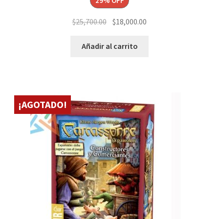
29% OFF
El
El
$
25,700.00
$
18,000.00
precio
precio
original
actual
Añadir al carrito
era:
es:
$25,700.00.
$18,000.00.
¡AGOTADO!