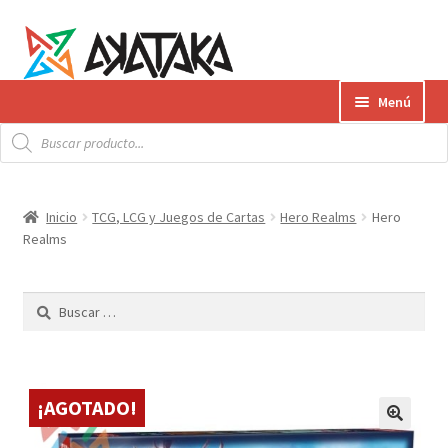
Ir
Ir
Menú
a
al
Búsqueda
la
contenido
Expandi
de
Productos
productos
navegación
el
menú
Gift Card
Inicio
TCG, LCG y Juegos de Cartas
Hero Realms
Hero
hijo
Realms
Contacto
Buscar:
Envíos
¿Cómo pagar?
¡AGOTADO!
AKATAKA BOOKS