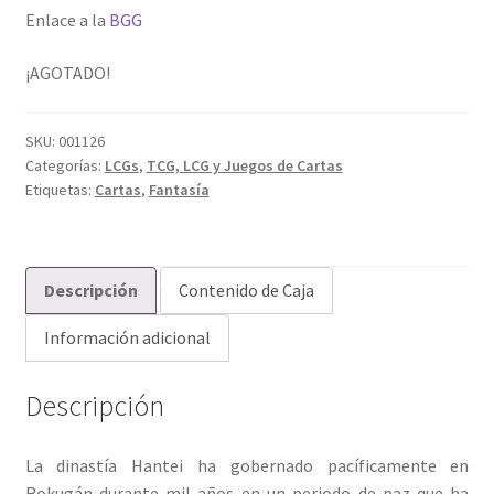
Enlace a la
BGG
¡AGOTADO!
SKU:
001126
Categorías:
LCGs
,
TCG, LCG y Juegos de Cartas
Etiquetas:
Cartas
,
Fantasía
Descripción
Contenido de Caja
Información adicional
Descripción
La dinastía Hantei ha gobernado pacíficamente en
Rokugán durante mil años en un periodo de paz que ha