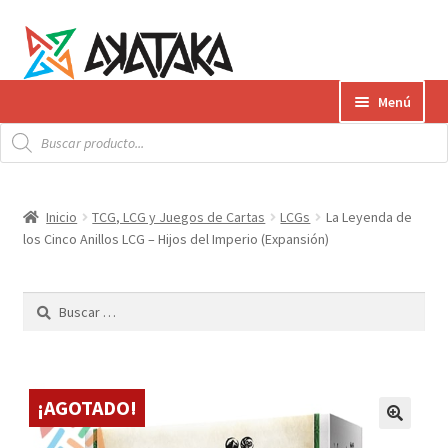
Ir
Ir
Menú
a
al
Búsqueda
la
contenido
Expandi
de
Productos
productos
navegación
el
menú
Gift Card
Inicio
TCG, LCG y Juegos de Cartas
LCGs
La Leyenda de
hijo
los Cinco Anillos LCG – Hijos del Imperio (Expansión)
Contacto
Buscar:
Envíos
¿Cómo pagar?
¡AGOTADO!
AKATAKA BOOKS