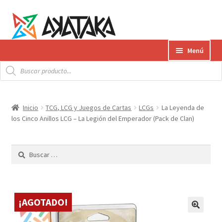
Ir
Ir
Menú
a
al
Búsqueda
la
contenido
Expandi
de
Productos
productos
navegación
el
menú
Gift Card
Inicio
TCG, LCG y Juegos de Cartas
LCGs
La Leyenda de
hijo
los Cinco Anillos LCG – La Legión del Emperador (Pack de Clan)
Contacto
Buscar:
Envíos
¿Cómo pagar?
¡AGOTADO!
AKATAKA BOOKS