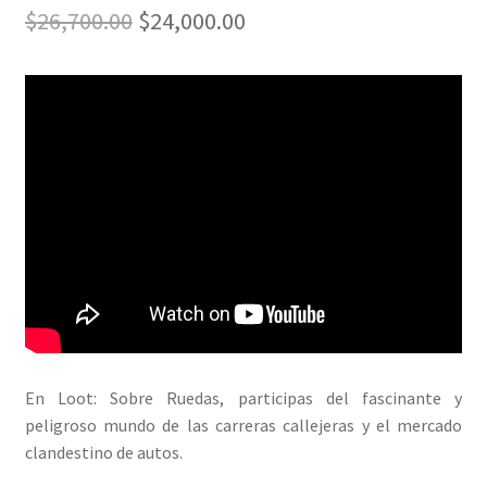
El
El
$
26,700.00
$
24,000.00
precio
precio
original
actual
era:
es:
$26,700.00.
$24,000.00.
En Loot: Sobre Ruedas, participas del fascinante y
peligroso mundo de las carreras callejeras y el mercado
clandestino de autos.