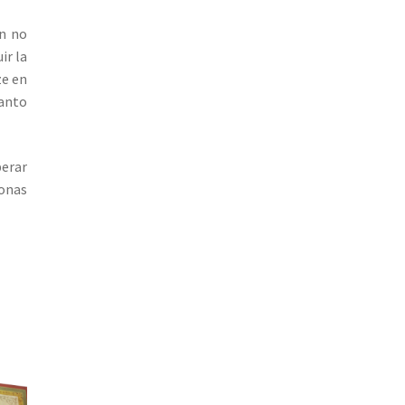
ún no
ir la
ze en
uanto
perar
ionas