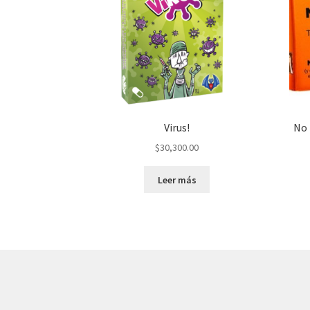
Virus!
No 
$
30,300.00
Leer más
© AKATAKA 2026
Construido con WooCommerce
.