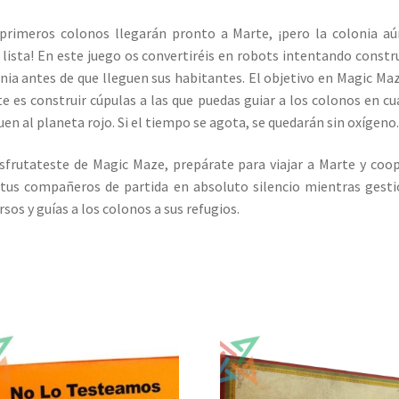
primeros colonos llegarán pronto a Marte, ¡pero la colonia a
 lista! En este juego os convertiréis en robots intentando constru
nia antes de que lleguen sus habitantes. El objetivo en Magic Ma
e es construir cúpulas a las que puedas guiar a los colonos en c
uen al planeta rojo. Si el tiempo se agota, se quedarán sin oxígeno.
isfrutateste de Magic Maze, prepárate para viajar a Marte y coo
tus compañeros de partida en absoluto silencio mientras gest
rsos y guías a los colonos a sus refugios.