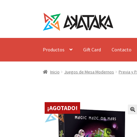
Ir
Ir
a
al
la
contenido
navegación
Productos
Gift Card
Contacto
Inicio
Juegos de Mesa Modernos
Previa y P
¡AGOTADO!