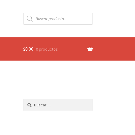
Búsqueda
de
productos
$
0.00
0 productos
Buscar: