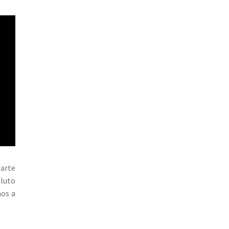
Marte
luto
nos a