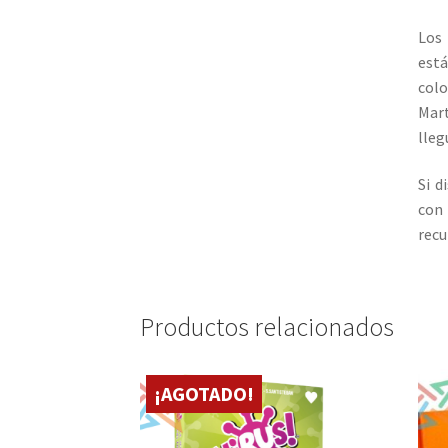
Los 
está
colo
Mart
lleg
Si d
con 
recu
Productos relacionados
¡AGOTADO!