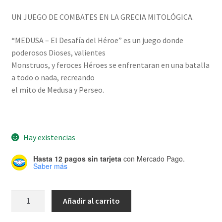
UN JUEGO DE COMBATES EN LA GRECIA MITOLÓGICA.
“MEDUSA – El Desafía del Héroe” es un juego donde
poderosos Dioses, valientes
Monstruos, y feroces Héroes se enfrentaran en una batalla
a todo o nada, recreando
el mito de Medusa y Perseo.
Hay existencias
Hasta 12 pagos sin tarjeta
con Mercado Pago.
Saber más
Medusa:
Añadir al carrito
El
Desafío