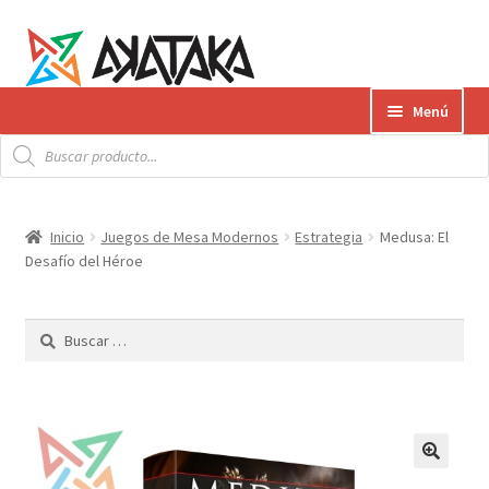
Ir
Ir
Menú
a
al
Búsqueda
la
contenido
Expandi
de
Productos
productos
navegación
el
menú
Gift Card
Inicio
Juegos de Mesa Modernos
Estrategia
Medusa: El
hijo
Desafío del Héroe
Contacto
Buscar:
Envíos
¿Cómo pagar?
AKATAKA BOOKS