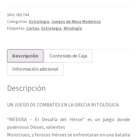
del
Héroe
SKU:
001744
Categorías:
Estrategia
,
Juegos de Mesa Modernos
cantidad
Etiquetas:
Cartas
,
Estrategia
,
Mitología
Descripción
Contenido de Caja
Información adicional
Descripción
UN JUEGO DE COMBATES EN LA GRECIA MITOLÓGICA.
“MEDUSA – El Desafía del Héroe” es un juego donde
poderosos Dioses, valientes
Monstruos, y feroces Héroes se enfrentaran en una batalla