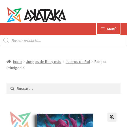
Ir
Ir
Menú
a
al
Búsqueda
la
contenido
Expandi
de
Productos
productos
navegación
el
menú
Gift Card
Inicio
Juegos de Rol y más
Juegos de Rol
Pampa
hijo
Primigenia
Contacto
Buscar:
Envíos
¿Cómo pagar?
AKATAKA BOOKS