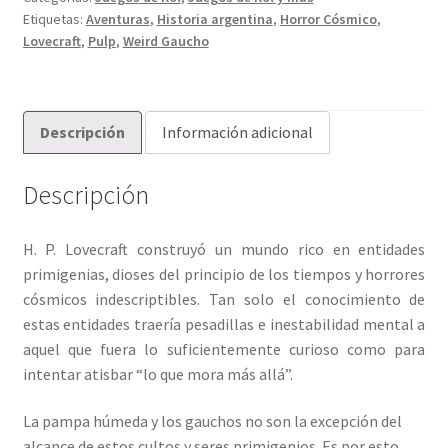
Etiquetas:
Aventuras
,
Historia argentina
,
Horror Cósmico
,
Lovecraft
,
Pulp
,
Weird Gaucho
Descripción
Información adicional
Descripción
H. P. Lovecraft construyó un mundo rico en entidades
primigenias, dioses del principio de los tiempos y horrores
cósmicos indescriptibles. Tan solo el conocimiento de
estas entidades traería pesadillas e inestabilidad mental a
aquel que fuera lo suficientemente curioso como para
intentar atisbar “lo que mora más allá”.
La pampa húmeda y los gauchos no son la excepción del
alcance de estos cultos y seres primigenios. Es por esto,