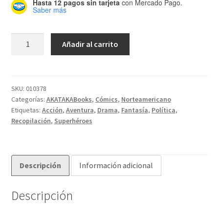
Hasta 12 pagos sin tarjeta
con Mercado Pago.
Saber más
PANTERA
Añadir al carrito
NEGRA
-
Yo
Soy
SKU:
010378
Categorías:
AKATAKABooks
,
Cómics
,
Norteamericano
Pantera
Etiquetas:
Acción
,
Aventura
,
Drama
,
Fantasía
,
Política
,
Negra
Recopilación
,
Superhéroes
(Tapa
Dura)
cantidad
Descripción
Información adicional
Descripción