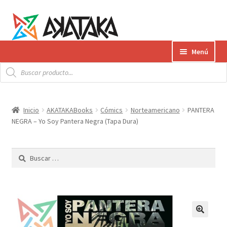
Ir
Ir
Menú
a
al
Búsqueda
la
contenido
Expandi
de
Productos
productos
navegación
el
menú
Gift Card
Inicio
AKATAKABooks
Cómics
Norteamericano
PANTERA
hijo
NEGRA – Yo Soy Pantera Negra (Tapa Dura)
Contacto
Buscar:
Envíos
¿Cómo pagar?
AKATAKA BOOKS