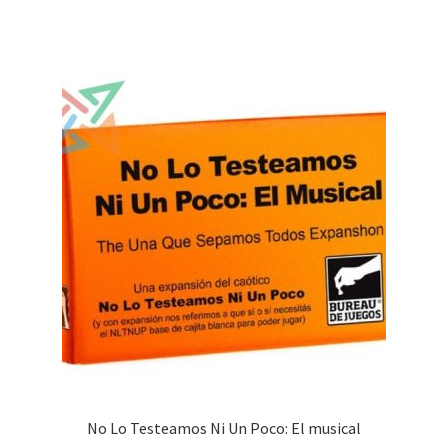
$48,900.00.
$24,500.00.
No Lo Testeamos Ni Un Poco: El musical