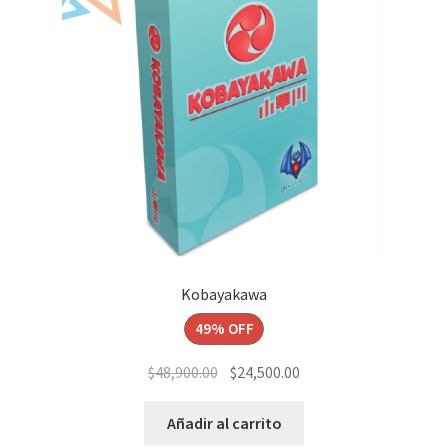
Kobayakawa
49% OFF
El
El
$
48,900.00
$
24,500.00
precio
precio
original
actual
Añadir al carrito
era:
es: