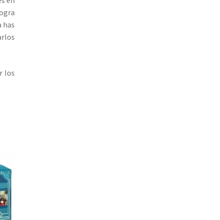
logra
a has
arlos
r los