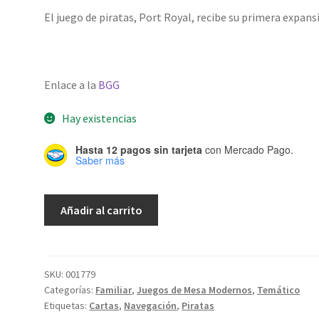
El juego de piratas, Port Royal, recibe su primera expans
Enlace a la
BGG
Hay existencias
Hasta 12 pagos sin tarjeta
con Mercado Pago.
Saber más
Port
Añadir al carrito
Royal
-
Expansión:
Hora
SKU:
001779
Categorías:
Familiar
,
Juegos de Mesa Modernos
,
Temático
de
Etiquetas:
Cartas
,
Navegación
,
Piratas
cumplir