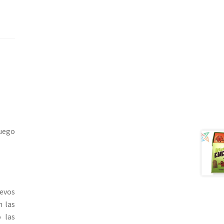
juego
uevos
n las
o las