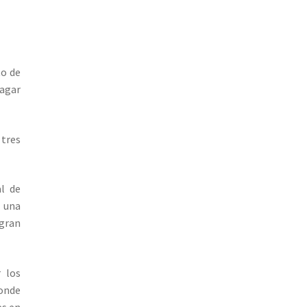
to de
agar
 tres
al de
 una
gran
r los
onde
es en