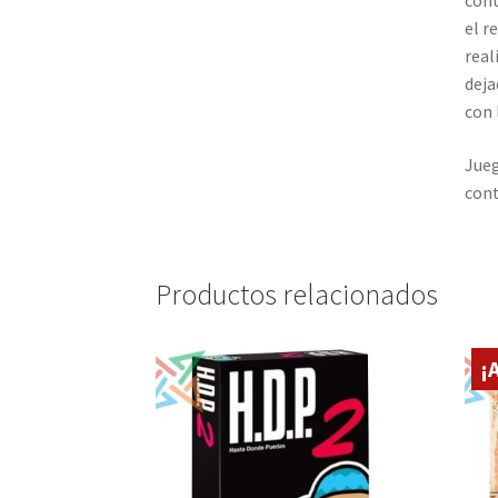
el r
real
deja
con 
Jueg
cont
Productos relacionados
¡