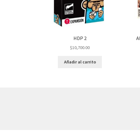
HDP 2
A
$
10,700.00
Añadir al carrito
© AKATAKA 2026
Construido con WooCommerce
.