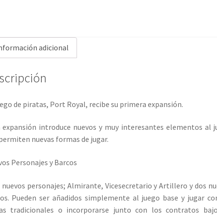
unos
contratos...
cantidad
nformación adicional
scripción
uego de piratas, Port Royal, recibe su primera expansión.
 expansión introduce nuevos y muy interesantes elementos al 
permiten nuevas formas de jugar.
os Personajes y Barcos
 nuevos personajes; Almirante, Vicesecretario y Artillero y dos n
os. Pueden ser añadidos simplemente al juego base y jugar co
as tradicionales o incorporarse junto con los contratos baj