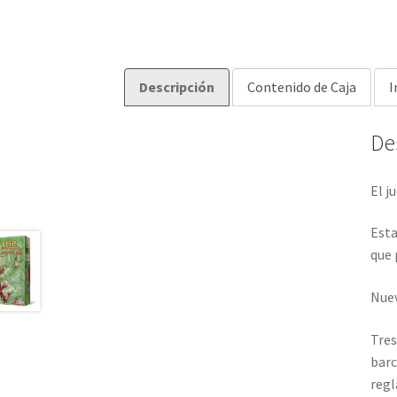
Descripción
Contenido de Caja
I
De
El j
Esta
que 
Nuev
Tres
barc
regl