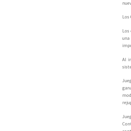
nuev
Los 
Los 
una
impu
Al i
sist
Jueg
gan
mod
reju
Jueg
Con
cont