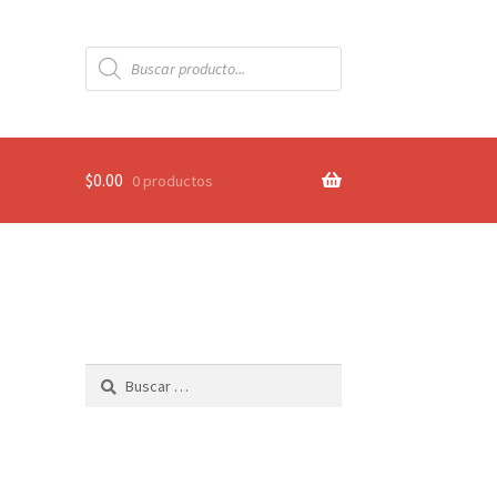
Búsqueda
de
productos
$
0.00
0 productos
Buscar: