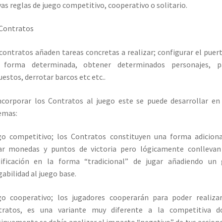
as reglas de juego competitivo, cooperativo o solitario.
Contratos
contratos añaden tareas concretas a realizar; configurar el puer
 forma determinada, obtener determinados personajes, p
estos, derrotar barcos etc etc..
ncorporar los Contratos al juego este se puede desarrollar en
emas:
o competitivo; los Contratos constituyen una forma adicion
ar monedas y puntos de victoria pero lógicamente conllevan
ificación en la forma “tradicional” de jugar añadiendo un 
gabilidad al juego base.
o cooperativo; los jugadores cooperarán para poder realiza
tratos, es una variante muy diferente a la competitiva d
inuamente se debía analizar el impacto “negativo” de tus accion