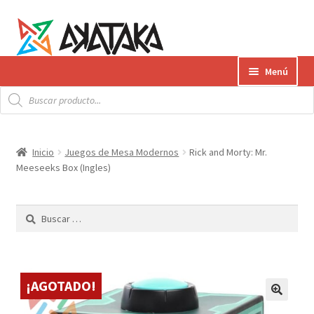
Ir
Ir
Menú
a
al
Búsqueda
la
contenido
Expandi
de
Productos
productos
navegación
el
menú
Gift Card
Inicio
Juegos de Mesa Modernos
Rick and Morty: Mr.
hijo
Meeseeks Box (Ingles)
Contacto
Buscar:
Envíos
¿Cómo pagar?
¡AGOTADO!
AKATAKA BOOKS