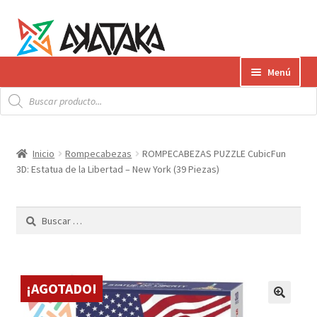
Ir
Ir
Menú
a
al
Búsqueda
la
contenido
Expandi
de
Productos
productos
navegación
el
menú
Gift Card
Inicio
Rompecabezas
ROMPECABEZAS PUZZLE CubicFun
hijo
3D: Estatua de la Libertad – New York (39 Piezas)
Contacto
Buscar:
Envíos
¿Cómo pagar?
¡AGOTADO!
AKATAKA BOOKS