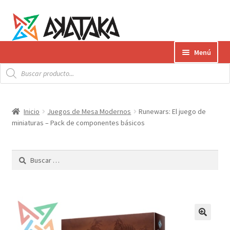
Ir
Ir
Menú
a
al
Búsqueda
la
contenido
Expandi
de
Productos
productos
navegación
el
menú
Gift Card
Inicio
Juegos de Mesa Modernos
Runewars: El juego de
hijo
miniaturas – Pack de componentes básicos
Contacto
Buscar:
Envíos
¿Cómo pagar?
AKATAKA BOOKS