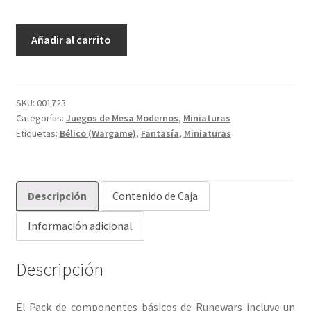
Runewars:
Añadir al carrito
El
juego
de
miniaturas
SKU:
001723
Categorías:
Juegos de Mesa Modernos
,
Miniaturas
-
Etiquetas:
Bélico (Wargame)
,
Fantasía
,
Miniaturas
Pack
de
componentes
básicos
Descripción
Contenido de Caja
cantidad
Información adicional
Descripción
El Pack de componentes básicos de Runewars incluye un