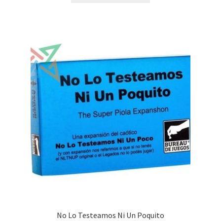
era:
es:
$35,200.00.
$31,700.00.
No Lo Testeamos Ni Un Poquito