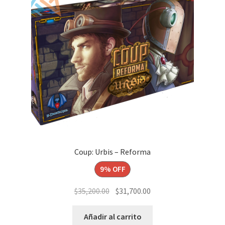
Coup: Urbis – Reforma
9% OFF
El
El
$
35,200.00
$
31,700.00
precio
precio
original
actual
Añadir al carrito