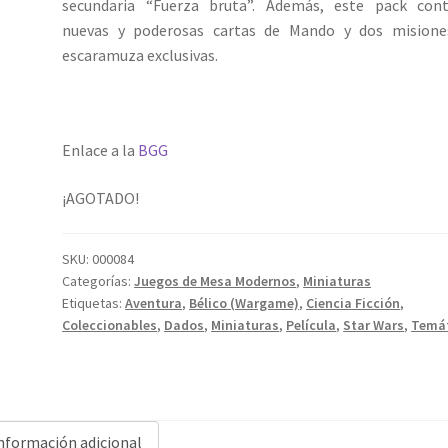
secundaria “Fuerza bruta”. Además, este pack cont
nuevas y poderosas cartas de Mando y dos misione
escaramuza exclusivas.
Enlace a la
BGG
¡AGOTADO!
SKU:
000084
Categorías:
Juegos de Mesa Modernos
,
Miniaturas
Etiquetas:
Aventura
,
Bélico (Wargame)
,
Ciencia Ficción
,
Coleccionables
,
Dados
,
Miniaturas
,
Película
,
Star Wars
,
Temá
nformación adicional