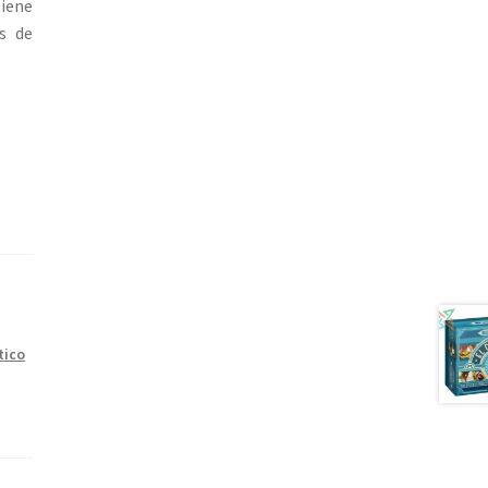
iene
s de
tico