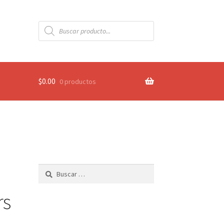
Búsqueda
de
productos
$
0.00
0 productos
Buscar:
rs