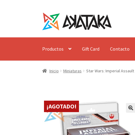
Ir
Ir
a
al
la
contenido
navegación
Productos
Gift Card
Contacto
Inicio
Miniaturas
Star Wars: Imperial Assaul
¡AGOTADO!