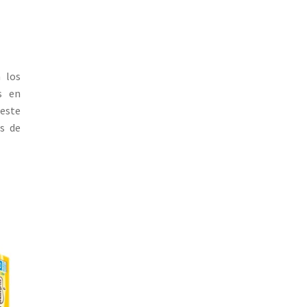
n los
s en
 este
s de