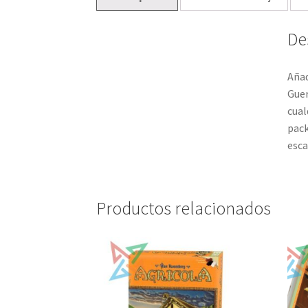
De
Añad
Gue
cual
pac
esca
Productos relacionados