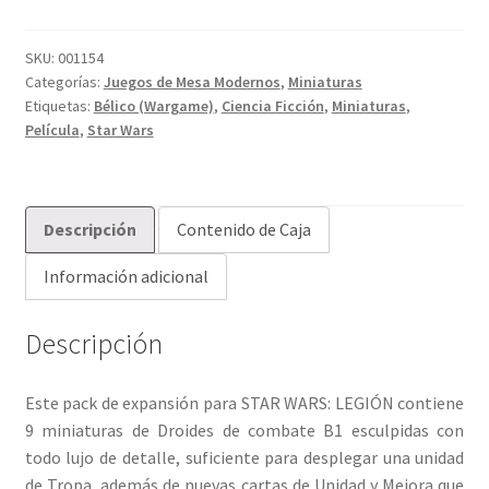
SKU:
001154
Categorías:
Juegos de Mesa Modernos
,
Miniaturas
Etiquetas:
Bélico (Wargame)
,
Ciencia Ficción
,
Miniaturas
,
Película
,
Star Wars
Descripción
Contenido de Caja
Información adicional
Descripción
Este pack de expansión para STAR WARS: LEGIÓN contiene
9 miniaturas de Droides de combate B1 esculpidas con
todo lujo de detalle, suficiente para desplegar una unidad
de Tropa, además de nuevas cartas de Unidad y Mejora que