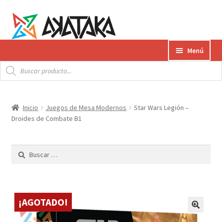
Ir
Ir
Menú
a
al
Búsqueda
la
contenido
Expandi
de
Productos
productos
navegación
el
menú
Gift Card
Inicio
Juegos de Mesa Modernos
Star Wars Legión –
hijo
Droides de Combate B1
Contacto
Buscar:
Envíos
¿Cómo pagar?
¡AGOTADO!
AKATAKA BOOKS