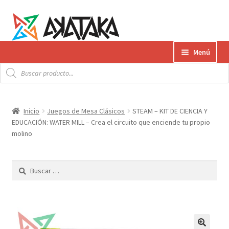
Ir
Ir
Menú
a
al
Búsqueda
la
contenido
Expandi
de
Productos
productos
navegación
el
menú
Gift Card
Inicio
Juegos de Mesa Clásicos
STEAM – KIT DE CIENCIA Y
hijo
EDUCACIÓN: WATER MILL – Crea el circuito que enciende tu propio
Contacto
molino
Envíos
Buscar:
¿Cómo pagar?
AKATAKA BOOKS