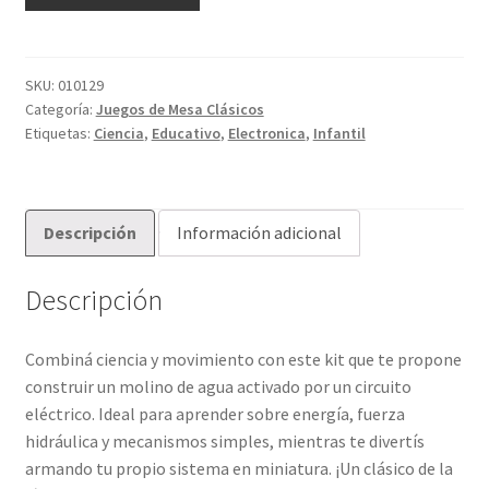
-
KIT
DE
CIENCIA
SKU:
010129
Categoría:
Juegos de Mesa Clásicos
Y
Etiquetas:
Ciencia
,
Educativo
,
Electronica
,
Infantil
EDUCACIÓN:
WATER
MILL
-
Descripción
Información adicional
Crea
el
Descripción
circuito
que
enciende
Combiná ciencia y movimiento con este kit que te propone
tu
construir un molino de agua activado por un circuito
propio
eléctrico. Ideal para aprender sobre energía, fuerza
molino
hidráulica y mecanismos simples, mientras te divertís
cantidad
armando tu propio sistema en miniatura. ¡Un clásico de la