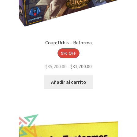
Coup: Urbis – Reforma
9% OFF
El
El
$
35,200.00
$
31,700.00
precio
precio
original
actual
Añadir al carrito
era:
es:
$35,200.00.
$31,700.00.