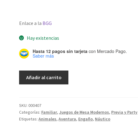
Enlace a la
BGG
Hay existencias
Hasta 12 pagos sin tarjeta
con Mercado Pago.
Saber más
The
Añadir al carrito
Island
(Español)
cantidad
SKU:
000407
Categorías:
Familiar
,
Juegos de Mesa Modernos
,
Previa y Party
Etiquetas:
Animales
,
Aventura
,
Engaño
,
Náutico