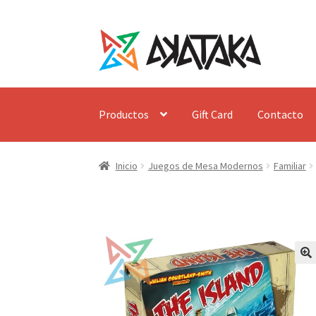
Ir
Ir
a
al
la
contenido
navegación
Productos
Gift Card
Contacto
Inicio
Juegos de Mesa Modernos
Familiar