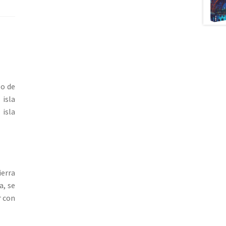
po de
 isla
 isla
ierra
a, se
r con