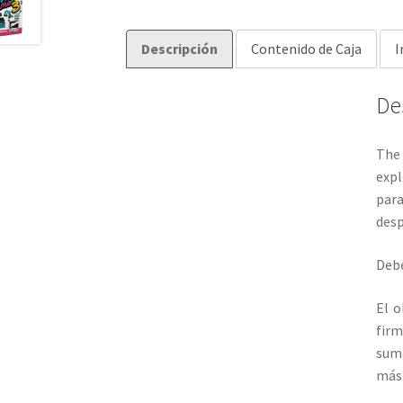
Descripción
Contenido de Caja
I
De
The 
expl
para
desp
Debe
El o
firm
suma
más 