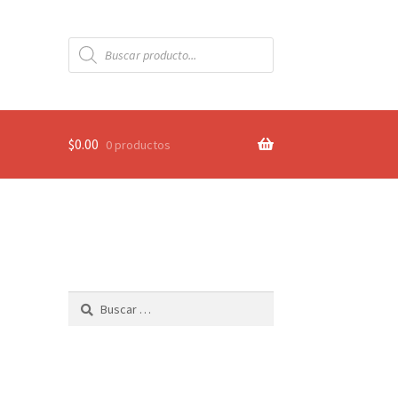
Búsqueda
de
productos
$
0.00
0 productos
Buscar: