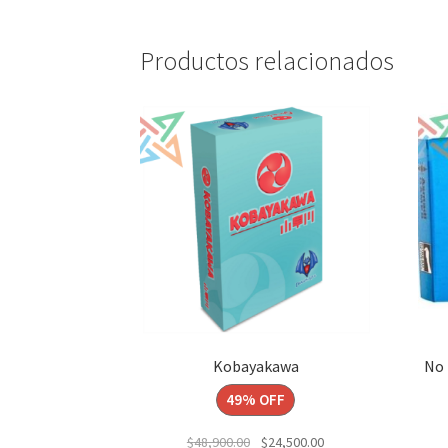
Productos relacionados
Kobayakawa
No 
49% OFF
El
El
$
48,900.00
$
24,500.00