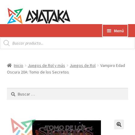
Ir
Ir
Menú
a
al
Búsqueda
la
contenido
Expandi
de
Productos
productos
navegación
el
menú
Gift Card
Inicio
Juegos de Rol y más
Juegos de Rol
Vampiro Edad
hijo
Oscura 20A: Tomo de los Secretos
Contacto
Buscar:
Envíos
¿Cómo pagar?
AKATAKA BOOKS