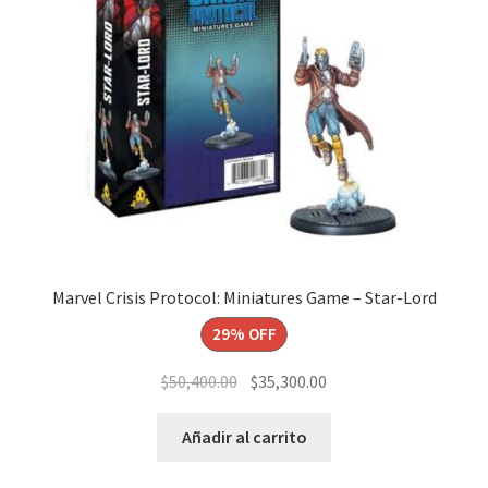
Marvel Crisis Protocol: Miniatures Game – Star-Lord
29% OFF
El
El
$
50,400.00
$
35,300.00
precio
precio
original
actual
Añadir al carrito
era:
es: