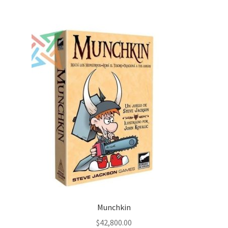
$50,400.00.
$35,300.00.
Munchkin
$
42,800.00