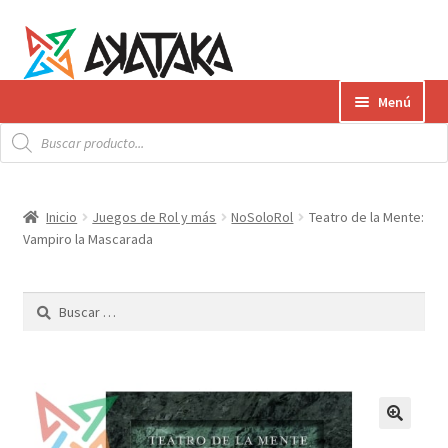
Ir
Ir
Menú
a
al
Búsqueda
la
contenido
Expandi
de
Productos
productos
navegación
el
menú
Gift Card
Inicio
Juegos de Rol y más
NoSoloRol
Teatro de la Mente:
hijo
Vampiro la Mascarada
Contacto
Buscar:
Envíos
¿Cómo pagar?
AKATAKA BOOKS