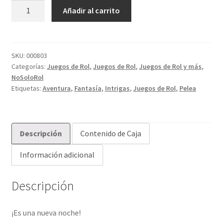
Teatro
Añadir al carrito
de
la
Mente:
Vampiro
SKU:
000803
Categorías:
Juegos de Rol
,
Juegos de Rol
,
Juegos de Rol y más
,
la
NoSoloRol
Mascarada
Etiquetas:
Aventura
,
Fantasía
,
Intrigas
,
Juegos de Rol
,
Pelea
cantidad
Descripción
Contenido de Caja
Información adicional
Descripción
¡Es una nueva noche!