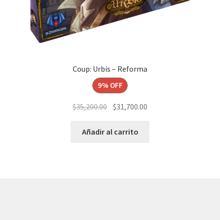
Coup: Urbis – Reforma
9% OFF
El
El
$
35,200.00
$
31,700.00
precio
precio
original
actual
Añadir al carrito
era:
es:
$35,200.00.
$31,700.00.
© AKATAKA 2026
Construido con WooCommerce
.