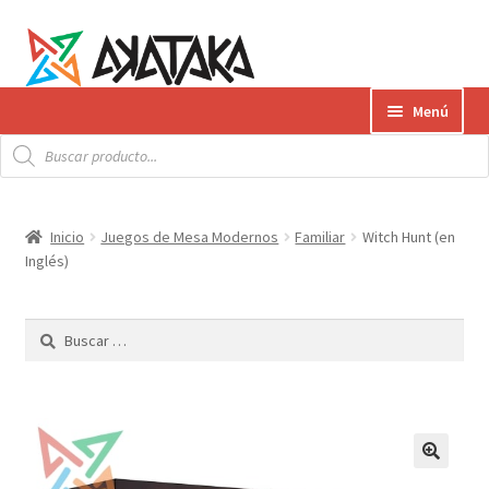
Ir
Ir
Menú
a
al
Búsqueda
la
contenido
Expandi
de
Productos
productos
navegación
el
menú
Gift Card
Inicio
Juegos de Mesa Modernos
Familiar
Witch Hunt (en
hijo
Inglés)
Contacto
Buscar:
Envíos
¿Cómo pagar?
AKATAKA BOOKS