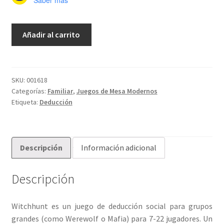
Witch
Añadir al carrito
Hunt
(en
Inglés)
cantidad
SKU:
001618
Categorías:
Familiar
,
Juegos de Mesa Modernos
Etiqueta:
Deducción
Descripción
Información adicional
Descripción
Witchhunt es un juego de deducción social para grupos
grandes (como Werewolf o Mafia) para 7-22 jugadores. Un