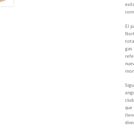
exi
com
El j
Nort
tota
gas 
refe
nue
mon
Sigu
angu
ciud
que 
llen
dive