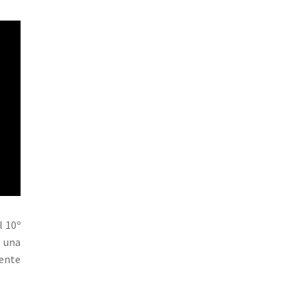
l 10º
 una
ente