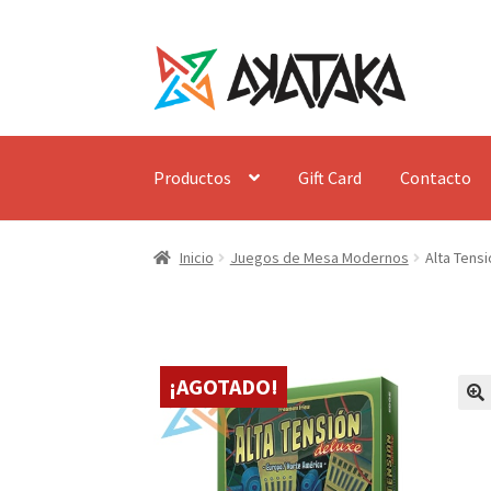
Ir
Ir
a
al
la
contenido
navegación
Productos
Gift Card
Contacto
Inicio
Juegos de Mesa Modernos
Alta Tens
¡AGOTADO!