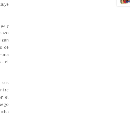
luye
opa y
 mazo
lizan
as de
y una
a el
, sus
entre
en el
juego
mucha