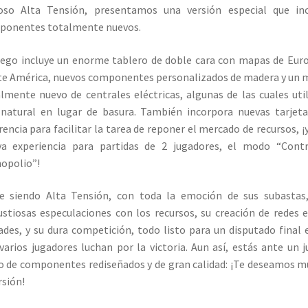
toso Alta Tensión, presentamos una versión especial que inc
ponentes totalmente nuevos.
uego incluye un enorme tablero de doble cara con mapas de Eur
e América, nuevos componentes personalizados de madera y un
lmente nuevo de centrales eléctricas, algunas de las cuales uti
natural en lugar de basura. También incorpora nuevas tarjet
rencia para facilitar la tarea de reponer el mercado de recursos, ¡
va experiencia para partidas de 2 jugadores, el modo “Contr
opolio”!
e siendo Alta Tensión, con toda la emoción de sus subastas
stiosas especulaciones con los recursos, su creación de redes 
ades, y su dura competición, todo listo para un disputado final 
varios jugadores luchan por la victoria. Aun así, estás ante un 
o de componentes rediseñados y de gran calidad: ¡Te deseamos 
rsión!