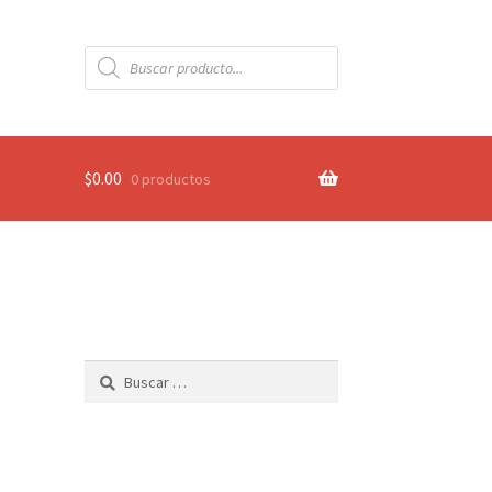
Búsqueda
de
productos
$
0.00
0 productos
Buscar: