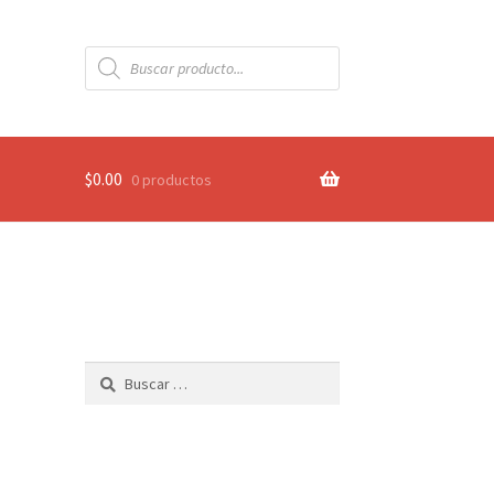
Búsqueda
de
productos
$
0.00
0 productos
Buscar: