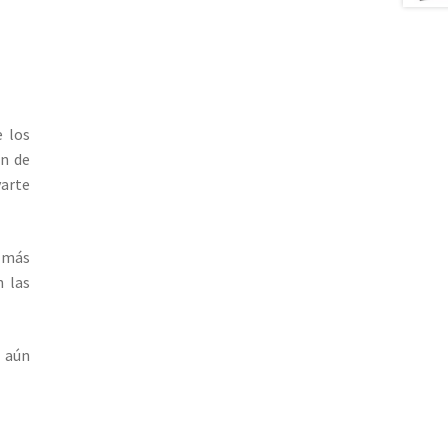
e los
an de
varte
s más
n las
! aún