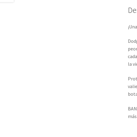
De
¡Una
Dodg
peor
cada
la v
Prot
vali
bota
BANG
más 