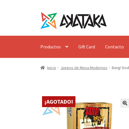
Ir
Ir
a
al
la
contenido
navegación
Productos
Gift Card
Contacto
Inicio
Juegos de Mesa Modernos
Bang! Dodg
¡AGOTADO!