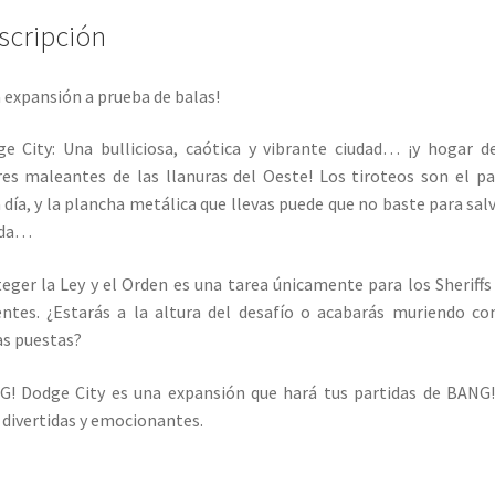
scripción
 expansión a prueba de balas!
e City: Una bulliciosa, caótica y vibrante ciudad… ¡y hogar d
es maleantes de las llanuras del Oeste! Los tiroteos son el p
 día, y la plancha metálica que llevas puede que no baste para sal
ida…
eger la Ley y el Orden es una tarea únicamente para los Sheriff
entes. ¿Estarás a la altura del desafío o acabarás muriendo co
s puestas?
! Dodge City es una expansión que hará tus partidas de BANG
divertidas y emocionantes.