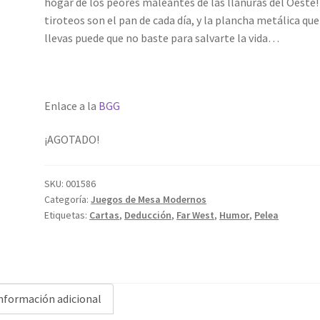
hogar de los peores maleantes de las llanuras del Oeste!
tiroteos son el pan de cada día, y la plancha metálica que
llevas puede que no baste para salvarte la vida…
Enlace a la
BGG
¡AGOTADO!
SKU:
001586
Categoría:
Juegos de Mesa Modernos
Etiquetas:
Cartas
,
Deducción
,
Far West
,
Humor
,
Pelea
nformación adicional